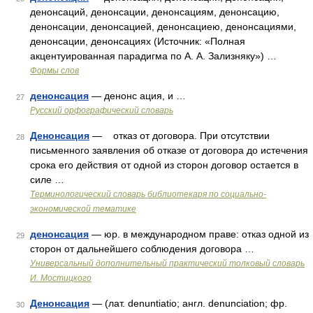
денонсаций, денонсации, денонсациям, денонсацию,
денонсации, денонсацией, денонсациею, денонсациями,
денонсации, денонсациях (Источник: «Полная
акцентуированная парадигма по А. А. Зализняку») …
Формы слов
денонсация
— денонс ация, и …
27
Русский орфографический словарь
Денонсация
— отказ от договора. При отсутствии
28
письменного заявления об отказе от договора до истечения
срока его действия от одной из сторон договор остается в
силе …
Терминологический словарь библиотекаря по социально-
экономической тематике
денонсация
— юр. в международном праве: отказ одной из
29
сторон от дальнейшего соблюдения договора …
Универсальный дополнительный практический толковый словарь
И. Мостицкого
Денонсация
— (лат. denuntiatio; англ. denunciation; фр.
30